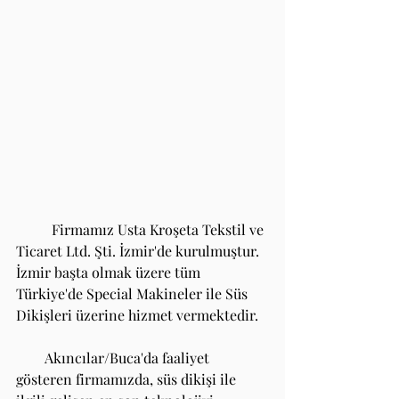
	Firmamız Usta Kroşeta Tekstil ve 
Ticaret Ltd. Şti. İzmir'de kurulmuştur. 
İzmir başta olmak üzere tüm 
Türkiye'de Special Makineler ile Süs 
Dikişleri üzerine hizmet vermektedir. 
        Akıncılar/Buca'da faaliyet 
gösteren firmamızda, süs dikişi ile 