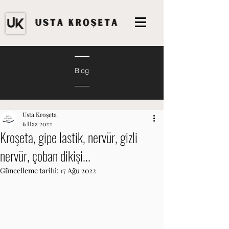
Blog
Usta Kroşeta
6 Haz 2022
Kroşeta, gipe lastik, nervür, gizli
nervür, çoban dikişi...
Güncelleme tarihi:
17 Ağu 2022